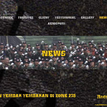
SERVICE
FACILITES
CLIENT
TESTIMONIAL
GALLERY
NEW
AEROSPORT
NEWS
 TEMBAK TEMBAKAN DI ZONE 235
Rec