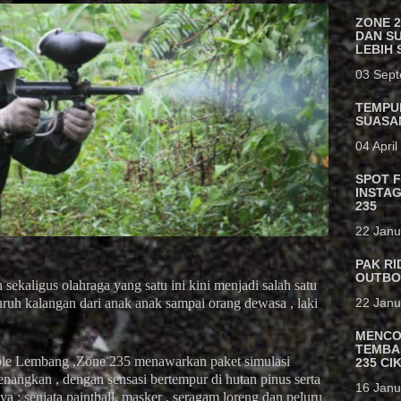
ZONE 
DAN S
LEBIH 
03 Sep
TEMPU
SUASAN
04 Apri
SPOT 
INSTA
235
22 Janu
PAK R
OUTBO
 sekaligus olahraga yang satu ini kini menjadi salah satu
22 Janu
ruh kalangan dari anak anak sampai orang dewasa , laki
MENCO
TEMBA
kole Lembang ,Zone 235 menawarkan paket simulasi
235 C
nangkan , dengan sensasi bertempur di hutan pinus serta
16 Janu
a : senjata paintball, masker , seragam loreng dan peluru