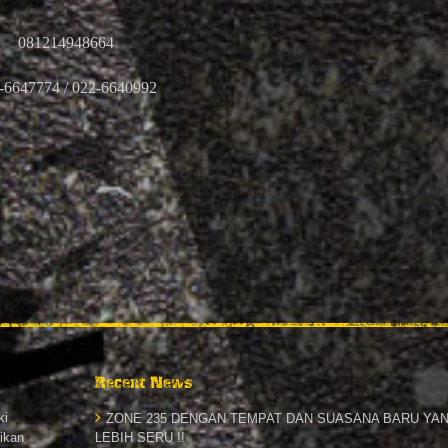
081214948664
-6647774 / 022-6640992
Recent News
ki
ZONE 235 DENGAN TEMPAT DAN SUASANA BARU YA
sikan
LEBIH SERU !!