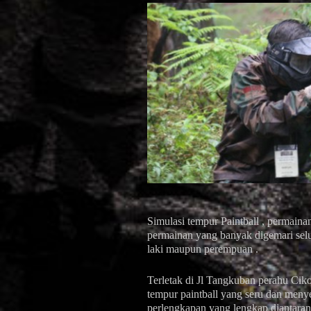
Simulasi tempur Paintball , permainan
permainan yang banyak digemari selu
laki maupun perempuan .
Terletak di Jl Tangkuban perahu Ci
tempur paintball yang seru dan menye
perlengkapan yang lengkap diantarany