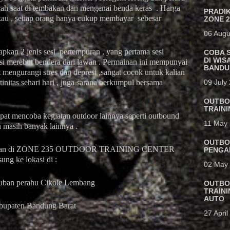
ecah saat di tembakan dan mengenai benda keras . Harga
PRADIK
kau , setiap orang hanya cukup membayar sebesar
ZONE 2
06 Augu
pkan 2 jenis sesi pertempuran , yang pertama sesi
COBA 
DI WIS
si merebut bendera dari lawan . Permainan ini mempunyai
BAND
 mengurangi stres dan depresi ,sangat cocok untuk kalian
09 July
utinitas sehari hari , juga sarana berkumpul bersama
OUTBO
TRAIN
dapat mencoba kegiatan outdoor lainnya seperti outbound
11 May
n masih banyak lainnya .
OUTBO
u kalian di ZONE 235 OUTDOOR TRAINING CENTER
PENGA
ng ke lokasi di :
02 May
kuban perahu Cikole Lembang
OUTBO
TRAINI
AUTO
bupaten Bandung Barat
27 Apri