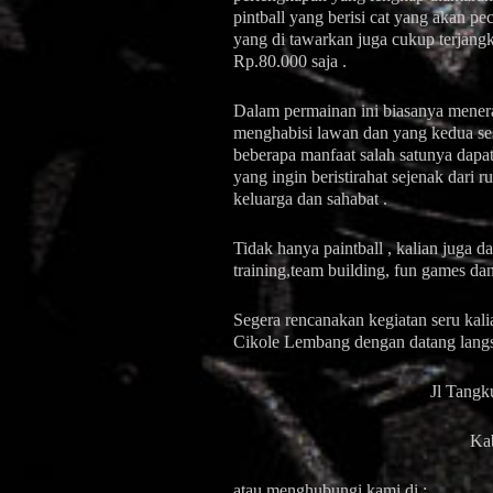
pintball yang berisi cat yang akan p
yang di tawarkan juga cukup terjang
Rp.80.000 saja .
Dalam permainan ini biasanya menera
menghabisi lawan dan yang kedua se
beberapa manfaat salah satunya dapat
yang ingin beristirahat sejenak dari r
keluarga dan sahabat .
Tidak hanya paintball , kalian juga 
training,team building, fun games da
Segera rencanakan kegiatan ser
Cikole Lembang dengan datang langsu
Jl Tang
Ka
atau menghubungi kami di :