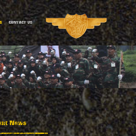
S
CONTACT US
ent News