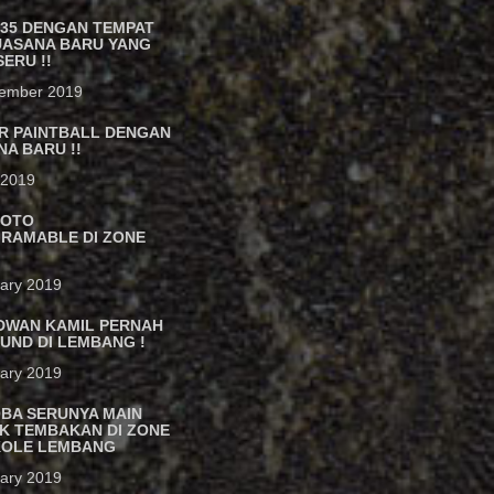
235 DENGAN TEMPAT
UASANA BARU YANG
SERU !!
tember 2019
R PAINTBALL DENGAN
A BARU !!
l 2019
FOTO
GRAMABLE DI ZONE
ary 2019
IDWAN KAMIL PERNAH
UND DI LEMBANG !
ary 2019
BA SERUNYA MAIN
K TEMBAKAN DI ZONE
IKOLE LEMBANG
ary 2019